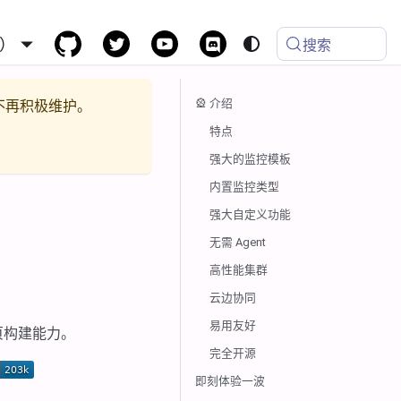
）
搜索
🎡 介绍
不再积极维护。
特点
强大的监控模板
内置监控类型
强大自定义功能
无需 Agent
高性能集群
云边协同
易用友好
态页构建能力。
完全开源
即刻体验一波