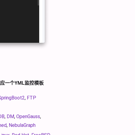
应一个YML监控模板
SpringBoot2
,
FTP
DB
,
DM
,
OpenGauss
,
hed
,
NebulaGraph