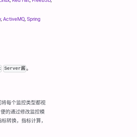
Linux
,
Red Hat
,
FreeBSD
,
y
,
ActiveMQ
,
Spring
。
k
Server酱
们将每个监控类型都视
方便的通过修改监控模
指标转换，指标计算，