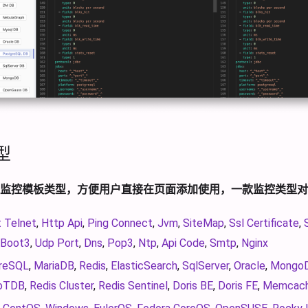
型
监控模板类型，方便用户直接在页面添加使用，一款监控类型对
t Telnet
,
Http Api
,
Ping Connect
,
Jvm
,
SiteMap
,
Ssl Certificate
,
gBoot3
,
Udp Port
,
Dns
,
Pop3
,
Ntp
,
Api Code
,
Smtp
,
Nginx
reSQL
,
MariaDB
,
Redis
,
ElasticSearch
,
SqlServer
,
Oracle
,
Mongo
oTDB
,
Redis Cluster
,
Redis Sentinel
,
Doris BE
,
Doris FE
,
Memcac