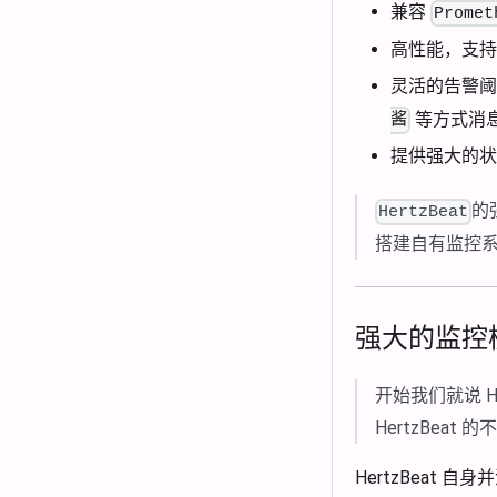
兼容
Promet
高性能，支持
灵活的告警阈
等方式消
酱
提供强大的状
的
HertzBeat
搭建自有监控
强大的监控
开始我们就说 H
HertzBe
HertzBea