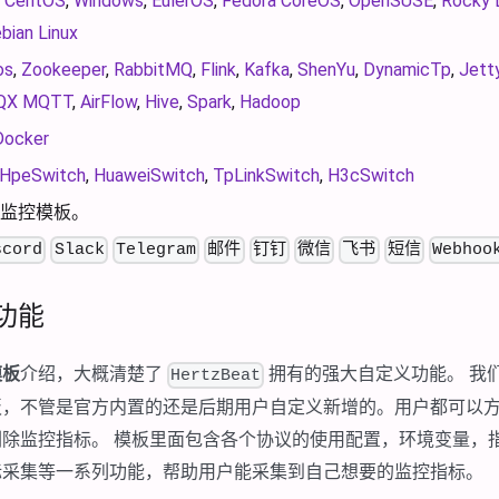
,
CentOS
,
Windows
,
EulerOS
,
Fedora CoreOS
,
OpenSUSE
,
Rocky 
bian Linux
os
,
Zookeeper
,
RabbitMQ
,
Flink
,
Kafka
,
ShenYu
,
DynamicTp
,
Jett
QX MQTT
,
AirFlow
,
Hive
,
Spark
,
Hadoop
Docker
HpeSwitch
,
HuaweiSwitch
,
TpLinkSwitch
,
H3cSwitch
监控模板。
scord
Slack
Telegram
邮件
钉钉
微信
飞书
短信
Webhoo
功能
模板
介绍，大概清楚了
拥有的强大自定义功能。 我
HertzBeat
板，不管是官方内置的还是后期用户自定义新增的。用户都可以
删除监控指标。 模板里面包含各个协议的使用配置，环境变量，
标采集等一系列功能，帮助用户能采集到自己想要的监控指标。