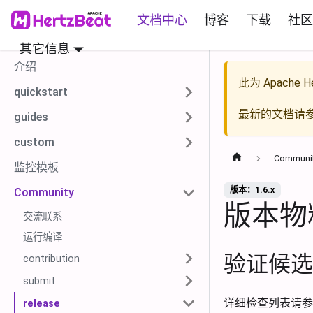
文档中心
博客
下载
社区
其它信息
介绍
此为
Apache He
quickstart
最新的文档请
guides
custom
Communi
监控模板
版本：1.6.x
Community
版本物
交流联系
运行编译
验证候选
contribution
submit
详细检查列表请参
release