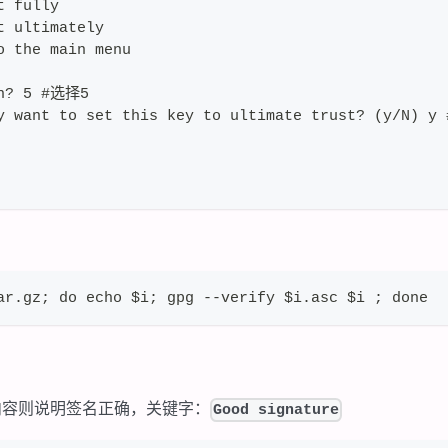
t fully
t ultimately
o the main menu
on? 5 #选择5
y want to set this key to ultimate trust? (y/N) 
ar.gz; do echo $i; gpg --verify $i.asc $i ; done
内容则说明签名正确，关键字：
Good signature