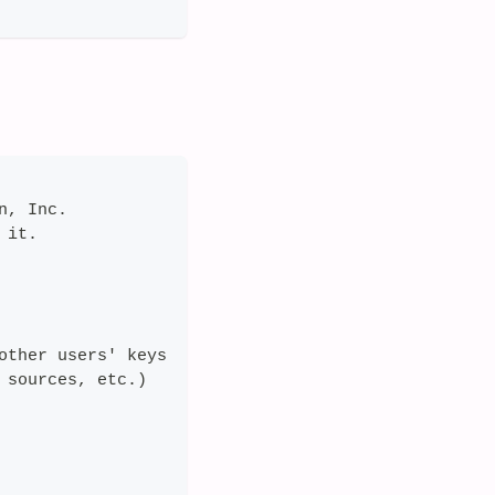
n, Inc.
 it.
other users' keys
 sources, etc.)