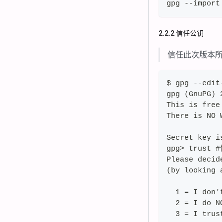
gpg --impor
2.2.2 信任公钥
信任此次版本所
$ gpg --ed
gpg (GnuPG) 
This is free
There is NO 
Secret key i
gpg> trust 
Please decid
(by looking 
  1 = I don'
  2 = I do N
  3 = I trus