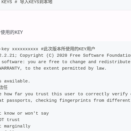
t KEYS # 导入KEYS到本地
使用的KEY
it-key xxxxxxxxxx #此次版本所使用的KEY用户
2.2.21; Copyright (C) 2020 Free Software Foundatio
 software: you are free to change and redistribute
WARRANTY, to the extent permitted by law.
s available.
#信任
e how far you trust this user to correctly verify 
at passports, checking fingerprints from different
t know or won't say
OT trust
t marginally