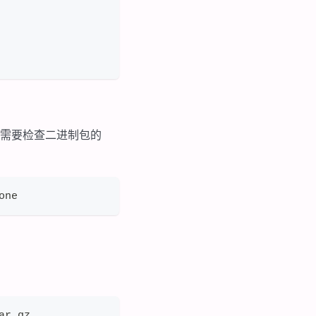
同样需要检查二进制包的
one
ar.gz