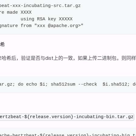
beat-xxx-incubating-src.tar.gz
re made XXXX
        using RSA key XXXXX
gnature from "xxx @apache.org>"
哈希
512哈希后，验证是否与dist上的一致，如果上传二进制包，则
ar.gz; do echo $i; sha512sum --check  $i.sha512; d
ertzbeat-${release.version}-incubating-bin.tar.gz
ache-hertzbeat-${release.version}-incubating-bin.t