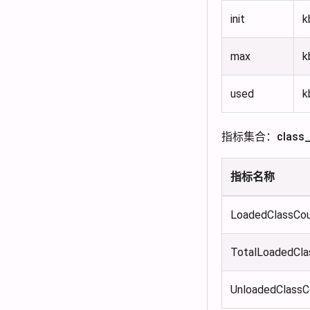
init
k
max
k
used
k
指标集合：class_l
指标名称
LoadedClassCo
TotalLoadedCla
UnloadedClassC