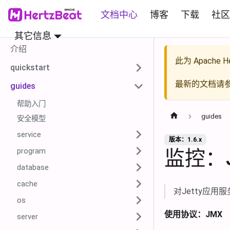
文档中心
博客
下载
社区
其它信息
介绍
此为
Apache He
quickstart
最新的文档请
guides
帮助入门
guides
安全模型
service
版本：1.6.x
监控：J
program
database
cache
对Jetty应
os
使用协议：JMX
server