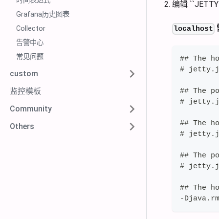
时间表达式
编辑 ``JETTY
Grafana历史图表
Collector
localhost
告警中心
常见问题
## The h
# jetty.
custom
监控模板
## The p
# jetty.
Community
## The h
Others
# jetty.
## The p
# jetty.
## The h
-Djava.r