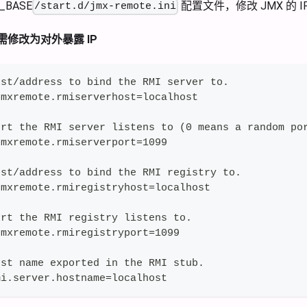
_BASE
配置文件，修改 JMX 的 
/start.d/jmx-remote.ini
需修改为对外暴露 IP
ost/address to bind the RMI server to.
jmxremote.rmiserverhost=localhost
ort the RMI server listens to (0 means a random po
jmxremote.rmiserverport=1099
ost/address to bind the RMI registry to.
jmxremote.rmiregistryhost=localhost
ort the RMI registry listens to.
jmxremote.rmiregistryport=1099
ost name exported in the RMI stub.
mi.server.hostname=localhost