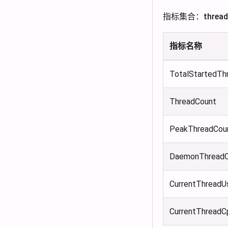
指标集合：thread
指标名称
TotalStartedTh
ThreadCount
PeakThreadCou
DaemonThreadC
CurrentThreadU
CurrentThread