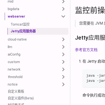
mid
监控前操
bigdata
webserver
您需要在 JVM
Tomcat监控
Jetty应用服务器
Jetty应
cloud-native
llm
参考官方文档
aiConfig
在 Jetty 启
custom
network
java -ja
threshold
java -ja
notice
自定义看板
命令执行成功会创
自定义插件(Beta)