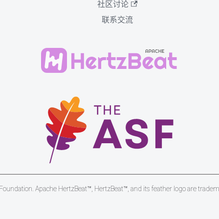
社区讨论
联系交流
undation. Apache HertzBeat™, HertzBeat™, and its feather logo are trade