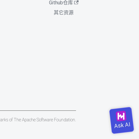
Github仓库
其它资源
marks of The Apache Software Foundation.