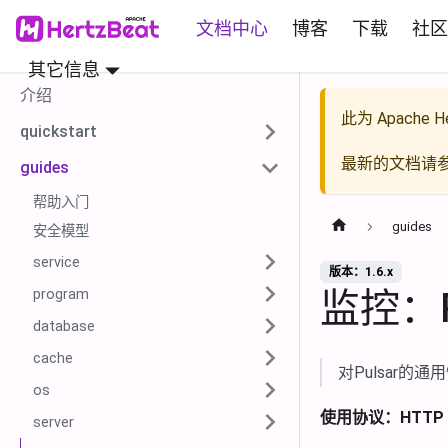
文档中心
博客
下载
社区
其它信息
介绍
此为
Apache He
quickstart
最新的文档请
guides
帮助入门
guides
安全模型
service
版本：1.6.x
监控：P
program
database
cache
对Pulsar的
os
使用协议：HTTP
server