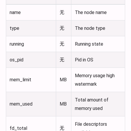
name
无
The node name
type
无
The node type
running
无
Running state
os_pid
无
Pid in OS
Memory usage high
mem_limit
MB
watermark
Total amount of
mem_used
MB
memory used
File descriptors
fd_total
无