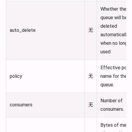
Whether the
queue will be
deleted
auto_delete
无
automatically
when no longer
used
Effective polic
policy
无
name for the
queue.
Number of
consumers
无
consumers.
Bytes of memo