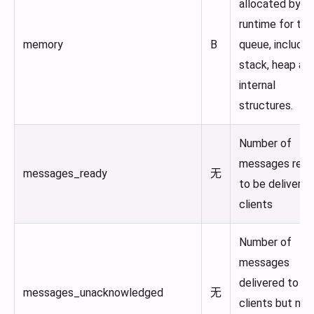
allocated by t
runtime for the
memory
B
queue, includin
stack, heap an
internal
structures.
Number of
messages read
messages_ready
无
to be delivered
clients
Number of
messages
delivered to
messages_unacknowledged
无
clients but not