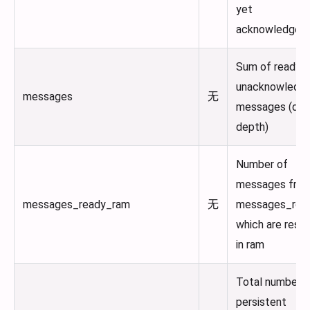
yet
acknowledged
Sum of ready 
unacknowledg
messages
无
messages (qu
depth)
Number of
messages fro
messages_ready_ram
无
messages_rea
which are resid
in ram
Total number o
persistent