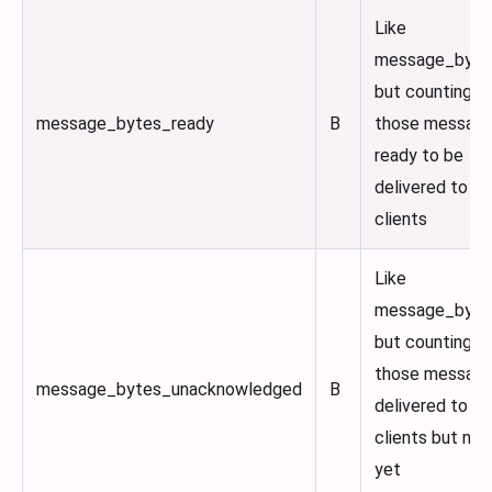
Like
message_byte
but counting o
message_bytes_ready
B
those messag
ready to be
delivered to
clients
Like
message_byte
but counting o
those messag
message_bytes_unacknowledged
B
delivered to
clients but not
yet