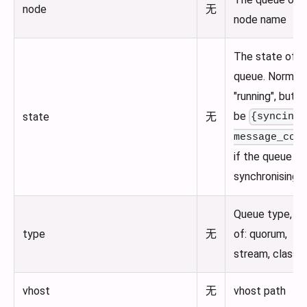
node
无
node name
The state of t
queue. Normall
"running", but 
be
state
无
{syncing,
message_cou
if the queue is
synchronising.
Queue type, o
type
无
of: quorum,
stream, classic
vhost
无
vhost path