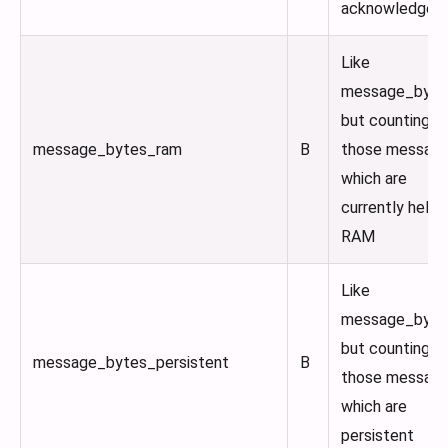
acknowledged
Like
message_byte
but counting o
message_bytes_ram
B
those messag
which are
currently held i
RAM
Like
message_byte
but counting o
message_bytes_persistent
B
those messag
which are
persistent