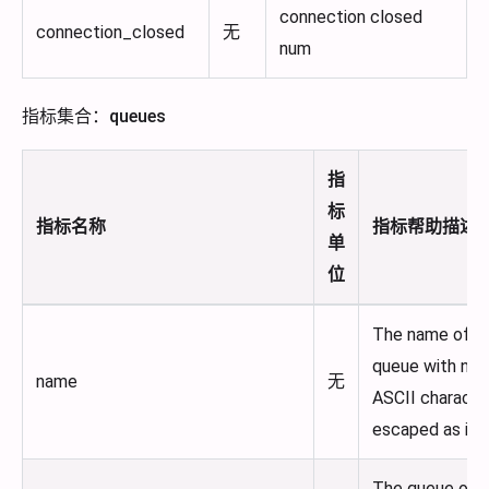
connection closed
connection_closed
无
num
指标集合：queues
指
标
指标名称
指标帮助描述
单
位
The name of t
queue with non
name
无
ASCII characte
escaped as in C
The queue on 