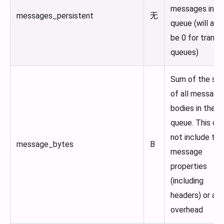
messages in t
messages_persistent
无
queue (will alw
be 0 for transi
queues)
Sum of the siz
of all message
bodies in the
queue. This do
not include the
message_bytes
B
message
properties
(including
headers) or any
overhead