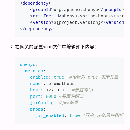
<
dependency
>
<
groupId
>
org.apache.shenyu
</
groupId
>
<
artifactId
>
shenyu-spring-boot-starter
<
version
>
${project.version}
</
version
>
</
dependency
>
在网关的配置yaml文件中编辑如下内容：
shenyu
:
metrics
:
enabled
:
true
#设置为 true 表示开启
name
:
 prometheus 
host
:
 127.0.0.1 
#暴露的ip
port
:
8090
#暴露的端口
jmxConfig
:
#jmx配置
props
:
jvm_enabled
:
true
#开启jvm的监控指标