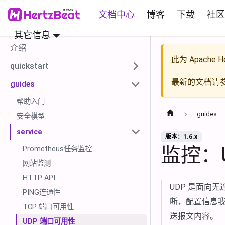
文档中心
博客
下载
社区
其它信息
介绍
此为
Apache He
quickstart
最新的文档请
guides
帮助入门
guides
安全模型
service
版本：1.6.x
监控：
Prometheus任务监控
网站监测
HTTP API
UDP 是面向
PING连通性
断，配置信息我
TCP 端口可用性
送报文内容。
UDP 端口可用性