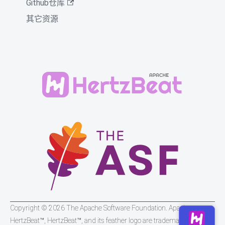
Github仓库
其它资源
Copyright © 2026 The Apache Software Foundation. Apache
HertzBeat™, HertzBeat™, and its feather logo are trademarks of The