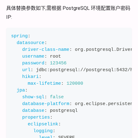
具体替换参数如下,需根据 PostgreSQL 环境配置账户密码
IP:
spring
:
datasource
:
driver-class-name
:
 org.postgresql.Driver
username
:
 root
password
:
123456
url
:
 jdbc
:
postgresql
:
//postgresql
:
5432/he
hikari
:
max-lifetime
:
120000
jpa
:
show-sql
:
false
database-platform
:
 org.eclipse.persistenc
database
:
 postgresql
properties
:
eclipselink
:
logging
:
level
:
 SEVERE