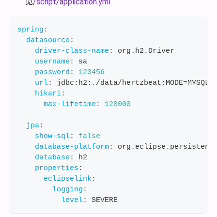
见
/script/application.yml
spring
:
datasource
:
driver-class-name
:
 org.h2.Driver
username
:
 sa
password
:
123456
url
:
 jdbc
:
h2
:
./data/hertzbeat;MODE=MYSQL
hikari
:
max-lifetime
:
120000
jpa
:
show-sql
:
false
database-platform
:
 org.eclipse.persistenc
database
:
 h2
properties
:
eclipselink
:
logging
:
level
:
 SEVERE