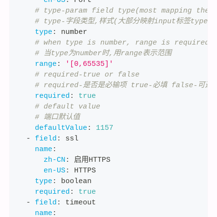
en-US
:
 Port
# type-param field type(most mapping the 
# type-字段类型,样式(大部分映射input标签type属
type
:
 number
# when type is number, range is required
# 当type为number时,用range表示范围
range
:
'[0,65535]'
# required-true or false
# required-是否是必输项 true-必填 false-可选
required
:
true
# default value
# 端口默认值
defaultValue
:
1157
-
field
:
 ssl
name
:
zh-CN
:
 启用HTTPS
en-US
:
 HTTPS
type
:
 boolean
required
:
true
-
field
:
 timeout
name
: