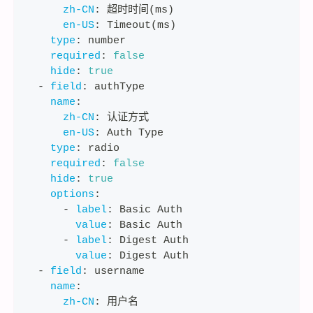
zh-CN
:
 超时时间(ms)
en-US
:
 Timeout(ms)
type
:
 number
required
:
false
hide
:
true
-
field
:
 authType
name
:
zh-CN
:
 认证方式
en-US
:
 Auth Type
type
:
 radio
required
:
false
hide
:
true
options
:
-
label
:
 Basic Auth
value
:
 Basic Auth
-
label
:
 Digest Auth
value
:
 Digest Auth
-
field
:
 username
name
:
zh-CN
:
 用户名