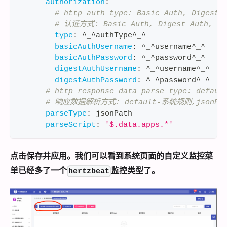
authorization
:
# http auth type: Basic Auth, Digest 
# 认证方式: Basic Auth, Digest Auth, Be
type
:
 ^_^authType^_^
basicAuthUsername
:
 ^_^username^_^
basicAuthPassword
:
 ^_^password^_^
digestAuthUsername
:
 ^_^username^_^
digestAuthPassword
:
 ^_^password^_^
# http response data parse type: defaul
# 响应数据解析方式: default-系统规则,jsonP
parseType
:
 jsonPath
parseScript
:
'$.data.apps.*'
点击保存并应用。我们可以看到系统页面的自定义监控菜
单已经多了一个
监控类型了。
hertzbeat