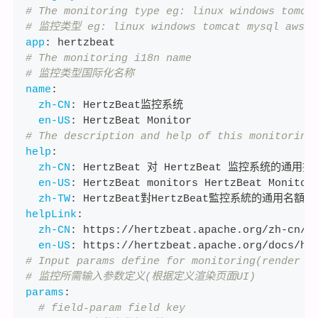
# The monitoring type eg: linux windows tomca
# 监控类型 eg: linux windows tomcat mysql aws..
app
:
 hertzbeat
# The monitoring i18n name
# 监控类型国际化名称
name
:
zh-CN
:
 HertzBeat监控系统
en-US
:
 HertzBeat Monitor
# The description and help of this monitoring
help
:
zh-CN
:
 HertzBeat 对 HertzBeat 监控系统的通
en-US
:
 HertzBeat monitors HertzBeat Monitor
zh-TW
:
 HertzBeat對HertzBeat監控系統的通用名額
helpLink
:
zh-CN
:
 https
:
//hertzbeat.apache.org/zh
-
cn/d
en-US
:
 https
:
//hertzbeat.apache.org/docs/he
# Input params define for monitoring(render w
# 监控所需输入参数定义(根据定义渲染页面UI)
params
:
# field-param field key