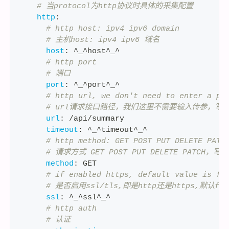
# 当protocol为http协议时具体的采集配置
http
:
# http host: ipv4 ipv6 domain
# 主机host: ipv4 ipv6 域名
host
:
 ^_^host^_^
# http port
# 端口
port
:
 ^_^port^_^
# http url, we don't need to enter a pa
# url请求接口路径，我们这里不需要输入传参，写死为 /
url
:
 /api/summary
timeout
:
 ^_^timeout^_^
# http method: GET POST PUT DELETE PATC
# 请求方式 GET POST PUT DELETE PATCH，写死
method
:
 GET
# if enabled https, default value is fa
# 是否启用ssl/tls,即是http还是https,默认fal
ssl
:
 ^_^ssl^_^
# http auth
# 认证