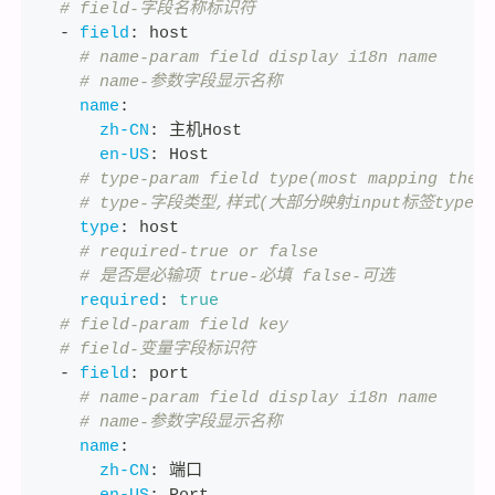
# field-字段名称标识符
-
field
:
 host
# name-param field display i18n name
# name-参数字段显示名称
name
:
zh-CN
:
 主机Host
en-US
:
 Host
# type-param field type(most mapping the 
# type-字段类型,样式(大部分映射input标签type属
type
:
 host
# required-true or false
# 是否是必输项 true-必填 false-可选
required
:
true
# field-param field key
# field-变量字段标识符
-
field
:
 port
# name-param field display i18n name
# name-参数字段显示名称
name
:
zh-CN
:
 端口