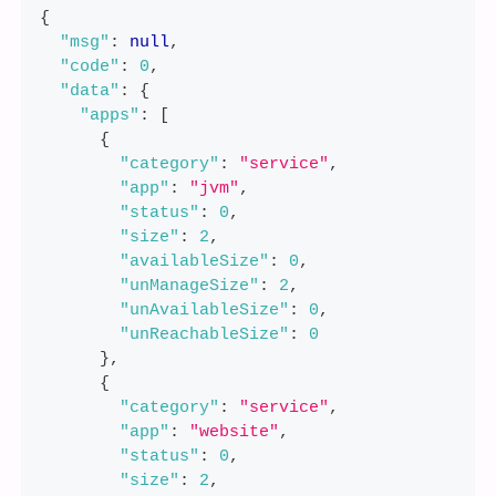
{
"msg"
:
null
,
"code"
:
0
,
"data"
:
{
"apps"
:
[
{
"category"
:
"service"
,
"app"
:
"jvm"
,
"status"
:
0
,
"size"
:
2
,
"availableSize"
:
0
,
"unManageSize"
:
2
,
"unAvailableSize"
:
0
,
"unReachableSize"
:
0
}
,
{
"category"
:
"service"
,
"app"
:
"website"
,
"status"
:
0
,
"size"
:
2
,