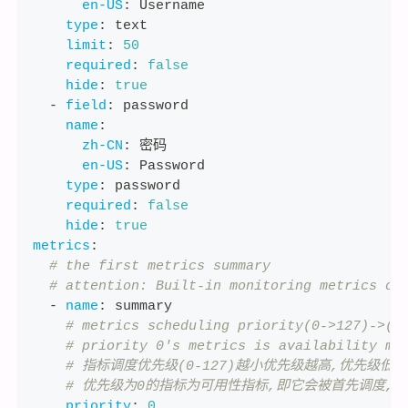
en-US
:
 Username
type
:
 text
limit
:
50
required
:
false
hide
:
true
-
field
:
 password
name
:
zh-CN
:
 密码
en-US
:
 Password
type
:
 password
required
:
false
hide
:
true
metrics
:
# the first metrics summary
# attention: Built-in monitoring metrics co
-
name
:
 summary
# metrics scheduling priority(0->127)->(h
# priority 0's metrics is availability me
# 指标调度优先级(0-127)越小优先级越高,优先
# 优先级为0的指标为可用性指标,即它会被首先调度,
priority
:
0