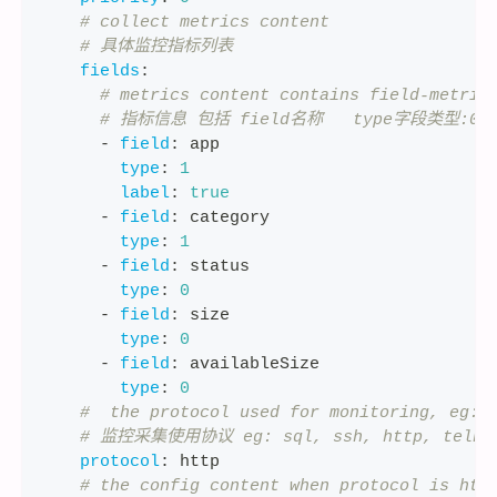
# collect metrics content
# 具体监控指标列表
fields
:
# metrics content contains field-metric
# 指标信息 包括 field名称   type字段类型:0-n
-
field
:
 app
type
:
1
label
:
true
-
field
:
 category
type
:
1
-
field
:
 status
type
:
0
-
field
:
 size
type
:
0
-
field
:
 availableSize
type
:
0
#  the protocol used for monitoring, eg: 
# 监控采集使用协议 eg: sql, ssh, http, telne
protocol
:
 http
# the config content when protocol is htt