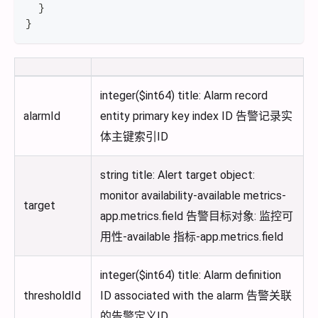
}
}
integer($int64) title: Alarm record
alarmId
entity primary key index ID 告警记录实
体主键索引ID
string title: Alert target object:
monitor availability-available metrics-
target
app.metrics.field 告警目标对象: 监控可
用性-available 指标-app.metrics.field
integer($int64) title: Alarm definition
thresholdId
ID associated with the alarm 告警关联
的告警定义ID