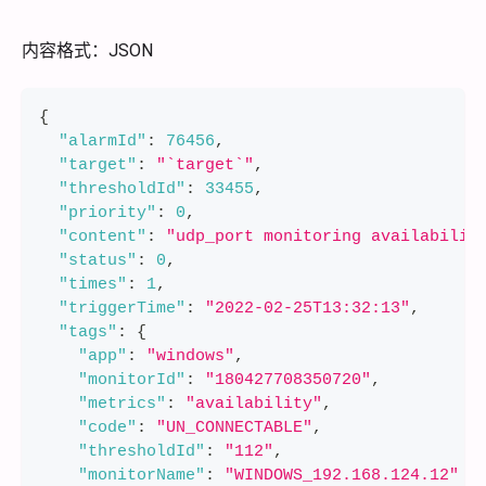
内容格式：JSON
{
"alarmId"
:
76456
,
"target"
:
"`target`"
,
"thresholdId"
:
33455
,
"priority"
:
0
,
"content"
:
"udp_port monitoring availabilit
"status"
:
0
,
"times"
:
1
,
"triggerTime"
:
"2022-02-25T13:32:13"
,
"tags"
:
{
"app"
:
"windows"
,
"monitorId"
:
"180427708350720"
,
"metrics"
:
"availability"
,
"code"
:
"UN_CONNECTABLE"
,
"thresholdId"
:
"112"
,
"monitorName"
:
"WINDOWS_192.168.124.12"