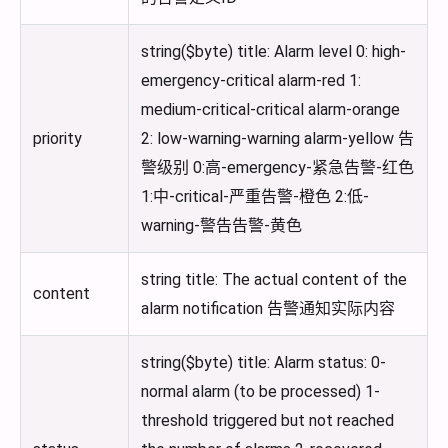
string($byte) title: Alarm level 0: high-
emergency-critical alarm-red 1:
medium-critical-critical alarm-orange
priority
2: low-warning-warning alarm-yellow 告
警级别 0:高-emergency-紧急告警-红色
1:中-critical-严重告警-橙色 2:低-
warning-警告告警-黄色
string title: The actual content of the
content
alarm notification 告警通知实际内容
string($byte) title: Alarm status: 0-
normal alarm (to be processed) 1-
threshold triggered but not reached