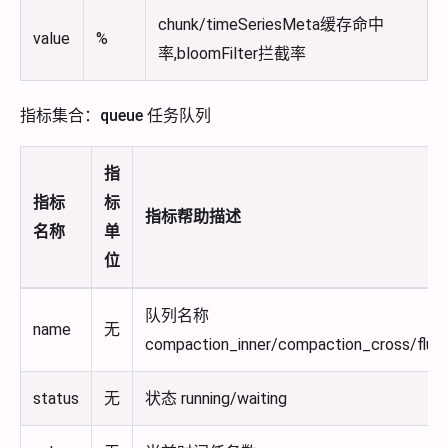
chunk/timeSeriesMeta缓存命中
value
%
率,bloomFilter拦截率
指标集合：queue 任务队列
指
指标
标
指标帮助描述
名称
单
位
队列名称
name
无
compaction_inner/compaction_cross/flus
status
无
状态 running/waiting