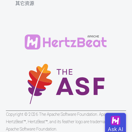
其它资源
Copyright © 2026 The Apache Software Foundation. Apache
HertzBeat™, HertzBeat™, and its feather logo are trademarks of The
Apache Software Foundation.