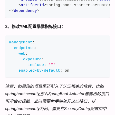
<
artifactId
>
spring-boot-starter-actuator
<
</
dependency
>
2、修改YML配置暴露指标接口：
management
:
endpoints
:
web
:
exposure
:
include
:
'*'
enabled-by-default
:
 on
注意：如果你的项目里还引入了认证相关的依赖，比如
springboot-security,那么SpringBoot Actuator暴露出的接口
可能会被拦截，此时需要你手动放开这些接口，以
springboot-security为例，需要在SecurityConfig配置类中