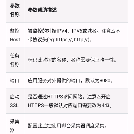
参数
参数帮助描述
名称
监控
被监控的对端IPV4，IPV6或域名。注意⚠️不
Host
带协议头(eg: https://, http://)。
任务
标识此监控的名称，名称需要保证唯一性。
名称
端口
应用服务对外提供的端口，默认为8080。
启动
是否通过HTTPS访问网站，注意⚠️开启
SSL
HTTPS一般默认对应端口需要改为443。
采集
配置此监控使用哪台采集器调度采集。
器