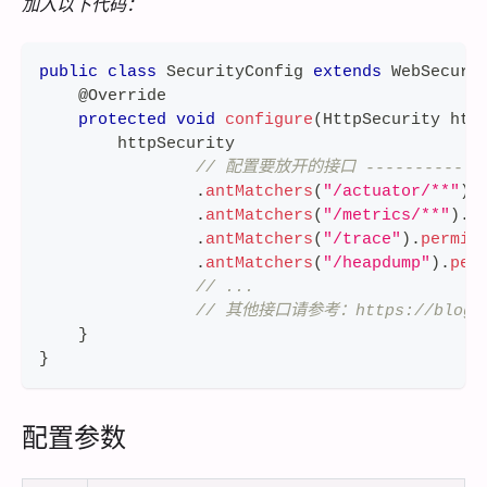
加入以下代码：
public
class
SecurityConfig
extends
WebSecuri
@Override
protected
void
configure
(
HttpSecurity
 htt
        httpSecurity
// 配置要放开的接口 --------------
.
antMatchers
(
"/actuator/**"
)
.
.
antMatchers
(
"/metrics/**"
)
.
p
.
antMatchers
(
"/trace"
)
.
permit
.
antMatchers
(
"/heapdump"
)
.
per
// ...
// 其他接口请参考：https://blog.csdn
}
}
配置参数