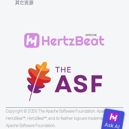
其它资源
Copyright © 2026 The Apache Software Foundation. Apache
HertzBeat™, HertzBeat™, and its feather logo are trademarks of The
Apache Software Foundation.