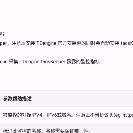
ne；
eeper；注意⚠️安装 TDengine 官方安装包的同时会自动安装 taos
；
heus 采集 TDengine taosKeeper 暴露的监控指标；
参数帮助描述
被监控的对端IPV4，IPV6或域名。注意⚠️不带协议头(eg: https://,
标识此监控的名称，名称需要保证唯一性。