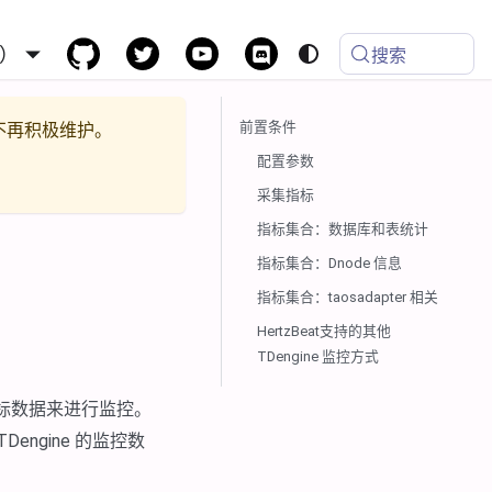
）
搜索
前置条件
不再积极维护。
配置参数
采集指标
指标集合：数据库和表统计
指标集合：Dnode 信息
指标集合：taosadapter 相关
HertzBeat支持的其他
TDengine 监控方式
的通用指标数据来进行监控。
TDengine 的监控数