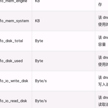
nfo_mem_engine
KB
存
该 d
nfo_mem_system
KB
使用
该 d
fo_disk_total
Byte
容量
该 d
fo_disk_used
Byte
使用
该 d
fo_io_write_disk
Byte/s
写入
该 d
fo_io_read_disk
Byte/s
读取