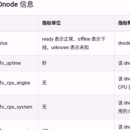
node 信息
指标单位
指标
ready 表示正常、offline 表示下
atus
dnod
线、unknown 表示未知
fo_uptime
秒
该 d
该 d
fo_cpu_engine
无
CPU
该 d
nfo_cpu_system
无
用的 
该 d