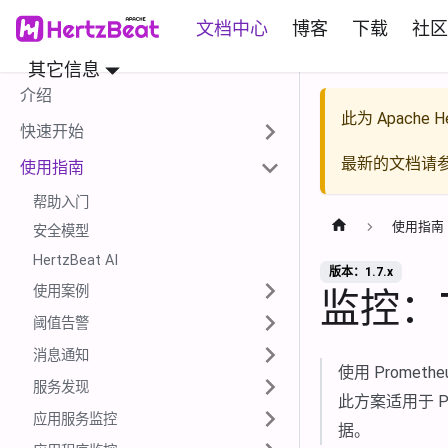
文档中心
博客
下载
社区
其它信息
介绍
此为
Apache He
快速开始
最新的文档请
使用指南
帮助入门
使用指南
安全模型
HertzBeat AI
版本：1.7.x
使用案例
监控：TD
阈值告警
消息通知
使用 Prometh
服务发现
此方案适用于 Pro
应用服务监控
据。