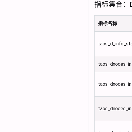
指标集合：D
指标名称
taos_d_info_st
taos_dnodes_in
taos_dnodes_in
taos_dnodes_i