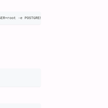
SER=root -e POSTGRES_PASSWORD=123456 -e TZ=Asia/Sh