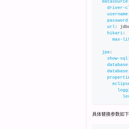
datasource
driver-c
username
password
url
:
 jdb
hikari
:
max-li
jpa
:
show-sql
database
database
properti
eclips
logg
le
具体替换参数如下,需