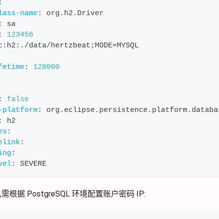
:
lass-name
:
 org.h2.Driver
:
 sa
:
123456
c
:
h2
:
./data/hertzbeat;MODE=MYSQL
fetime
:
120000
:
false
-platform
:
 org.eclipse.persistence.platform.databa
:
 h2
es
:
elink
:
ing
:
vel
:
 SEVERE
根据 PostgreSQL 环境配置账户密码 IP: