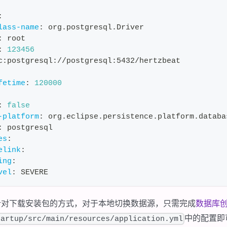
:
lass-name
:
 org.postgresql.Driver
:
 root
:
123456
c
:
postgresql
:
//postgresql
:
5432/hertzbeat
fetime
:
120000
:
false
-platform
:
 org.eclipse.persistence.platform.databa
:
 postgresql
es
:
elink
:
ing
:
vel
:
 SEVERE
针对下载安装包的方式，对于本地切换数据源，只需完成
数据库
中的配置即
tartup/src/main/resources/application.yml