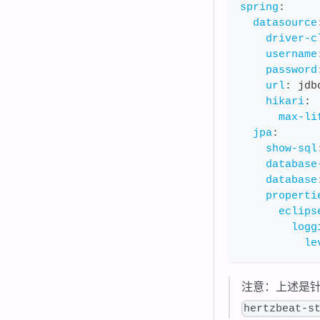
spring
:
datasource
driver-c
username
password
url
:
 jdb
hikari
:
max-li
jpa
:
show-sql
database
database
properti
eclips
logg
le
注意：上述是
hertzbeat-s