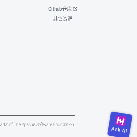
Github仓库
其它资源
marks of The Apache Software Foundation.