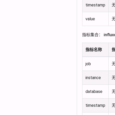
timestamp
value
指标集合： influxd
指标名称
job
instance
database
timestamp