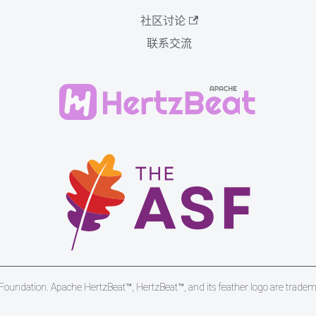
社区讨论
联系交流
undation. Apache HertzBeat™, HertzBeat™, and its feather logo are trade