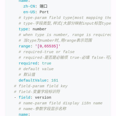
name
:
zh-CN
:
 端口
en-US
:
 Port
# type-param field type(most mapping the 
# type-字段类型,样式(大部分映射input标签type属
type
:
 number
# when type is number, range is required
# 当type为number时,用range表示范围
range
:
'[0,65535]'
# required-true or false
# required-是否是必输项 true-必填 false-可选
required
:
true
# default value
# 默认值
defaultValue
:
161
# field-param field key
# field-变量字段标识符
-
field
:
 version
# name-param field display i18n name
# name-参数字段显示名称
name
: