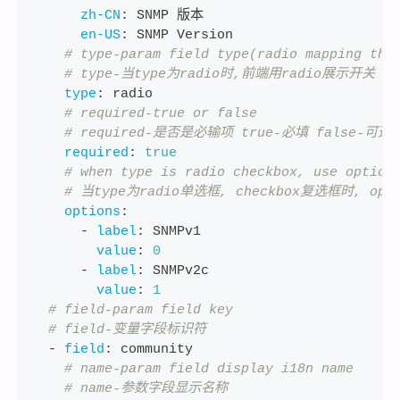
zh-CN
:
 SNMP 版本
en-US
:
 SNMP Version
# type-param field type(radio mapping the
# type-当type为radio时,前端用radio展示开关
type
:
 radio
# required-true or false
# required-是否是必输项 true-必填 false-可选
required
:
true
# when type is radio checkbox, use option
# 当type为radio单选框, checkbox复选框时, opti
options
:
-
label
:
 SNMPv1
value
:
0
-
label
:
 SNMPv2c
value
:
1
# field-param field key
# field-变量字段标识符
-
field
:
 community
# name-param field display i18n name
# name-参数字段显示名称