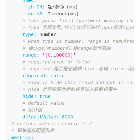
name
:
zh-CN
:
 超时时间(ms)
en-US
:
 Timeout(ms)
# type-param field type(most mapping the 
# type-字段类型,样式(大部分映射input标签type属
type
:
 number
# when type is number, range is required
# 当type为number时,用range表示范围
range
:
'[0,100000]'
# required-true or false
# required-是否是必输项 true-必填 false-可选
required
:
false
# hide-is hide this field and put it in a
# hide-是否隐藏此参数将其放入高级设置中
hide
:
true
# default value
# 默认值
defaultValue
:
6000
# collect metrics config list
# 采集指标配置列表
metrics
: