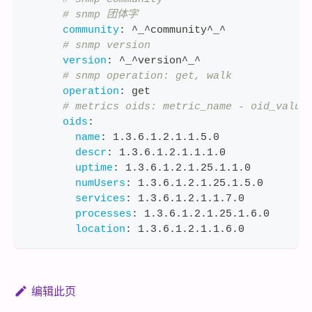
# snmp 团体字
community
:
 ^_^community^_^
# snmp version
version
:
 ^_^version^_^
# snmp operation: get, walk
operation
:
 get
# metrics oids: metric_name - oid_value
oids
:
name
:
 1.3.6.1.2.1.1.5.0
descr
:
 1.3.6.1.2.1.1.1.0
uptime
:
 1.3.6.1.2.1.25.1.1.0
numUsers
:
 1.3.6.1.2.1.25.1.5.0
services
:
 1.3.6.1.2.1.1.7.0
processes
:
 1.3.6.1.2.1.25.1.6.0
location
:
 1.3.6.1.2.1.1.6.0
编辑此页