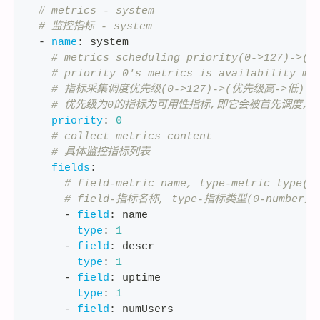
# metrics - system
# 监控指标 - system
-
name
:
 system
# metrics scheduling priority(0->127)->(h
# priority 0's metrics is availability me
# 指标采集调度优先级(0->127)->(优先级高-
# 优先级为0的指标为可用性指标,即它会被首先调度,
priority
:
0
# collect metrics content
# 具体监控指标列表
fields
:
# field-metric name, type-metric type(0
# field-指标名称, type-指标类型(0-number
-
field
:
 name
type
:
1
-
field
:
 descr
type
:
1
-
field
:
 uptime
type
:
1
-
field
:
 numUsers