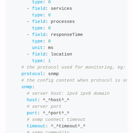
type
:
0
-
field
:
 services
type
:
0
-
field
:
 processes
type
:
0
-
field
:
 responseTime
type
:
0
unit
:
 ms
-
field
:
 location
type
:
1
# the protocol used for monitoring, eg: s
protocol
:
 snmp
# the config content when protocol is snm
snmp
:
# server host: ipv4 ipv6 domain
host
:
 ^_^host^_^
# server port
port
:
 ^_^port^_^
# snmp connect timeout
timeout
:
 ^_^timeout^_^
# snmp community