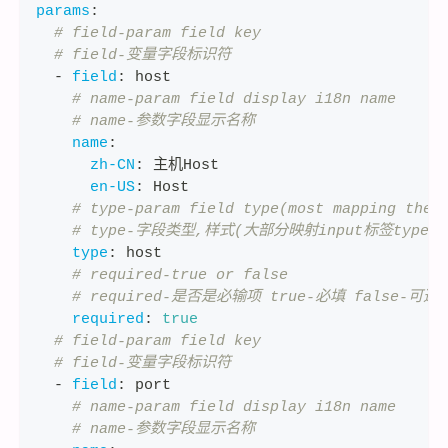
params
:
# field-param field key
# field-变量字段标识符
-
field
:
 host
# name-param field display i18n name
# name-参数字段显示名称
name
:
zh-CN
:
 主机Host
en-US
:
 Host
# type-param field type(most mapping the 
# type-字段类型,样式(大部分映射input标签type属
type
:
 host
# required-true or false
# required-是否是必输项 true-必填 false-可选
required
:
true
# field-param field key
# field-变量字段标识符
-
field
:
 port
# name-param field display i18n name
# name-参数字段显示名称