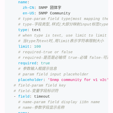
name
:
zh-CN
:
 SNMP 团体字
en-US
:
 SNMP Community
# type-param field type(most mapping the 
# type-字段类型,样式(大部分映射input标签type属
type
:
 text
# when type is text, use limit to limit s
# 当type为text时,用limit表示字符串限制大小
limit
:
100
# required-true or false
# required-是否是必输项 true-必填 false-可选
required
:
true
# 参数输入框提示信息
# param field input placeholder
placeholder
:
'Snmp community for v1 v2c'
# field-param field key
# field-变量字段标识符
-
field
:
 timeout
# name-param field display i18n name
# name-参数字段显示名称