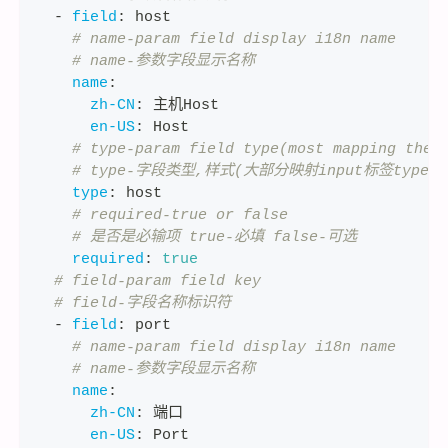
-
field
:
 host
# name-param field display i18n name
# name-参数字段显示名称
name
:
zh-CN
:
 主机Host
en-US
:
 Host
# type-param field type(most mapping the 
# type-字段类型,样式(大部分映射input标签type属
type
:
 host
# required-true or false
# 是否是必输项 true-必填 false-可选
required
:
true
# field-param field key
# field-字段名称标识符
-
field
:
 port
# name-param field display i18n name
# name-参数字段显示名称
name
:
zh-CN
:
 端口
en-US
:
 Port