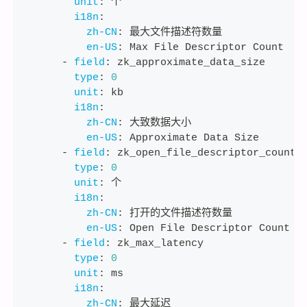
unit
:
 个
i18n
:
zh-CN
:
 最大文件描述符数量
en-US
:
 Max File Descriptor Count
-
field
:
 zk_approximate_data_size
type
:
0
unit
:
 kb
i18n
:
zh-CN
:
 大致数据大小
en-US
:
 Approximate Data Size
-
field
:
 zk_open_file_descriptor_count
type
:
0
unit
:
 个
i18n
:
zh-CN
:
 打开的文件描述符数量
en-US
:
 Open File Descriptor Count
-
field
:
 zk_max_latency
type
:
0
unit
:
 ms
i18n
:
zh-CN
:
 最大延迟