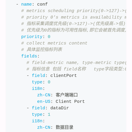
-
name
:
 conf
# metrics scheduling priority(0->127)->(h
# priority 0's metrics is availability me
# 指标采集调度优先级(0->127)->(优先级高-
# 优先级为0的指标为可用性指标,即它会被首先调度,
priority
:
0
# collect metrics content
# 具体监控指标列表
fields
:
# field-metric name, type-metric type(0
# 指标信息 包括 field名称   type字段类型:0-n
-
field
:
 clientPort
type
:
0
i18n
:
zh-CN
:
 客户端端口
en-US
:
 Client Port
-
field
:
 dataDir
type
:
1
i18n
:
zh-CN
:
 数据目录