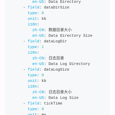
en-US
:
 Data Directory
-
field
:
 dataDirSize
type
:
0
unit
:
 kb
i18n
:
zh-CN
:
 数据目录大小
en-US
:
 Data Directory Size
-
field
:
 dataLogDir
type
:
1
i18n
:
zh-CN
:
 日志目录
en-US
:
 Data Log Directory
-
field
:
 dataLogSize
type
:
0
unit
:
 kb
i18n
:
zh-CN
:
 日志目录大小
en-US
:
 Data Log Size
-
field
:
 tickTime
type
:
0
unit
:
 ms