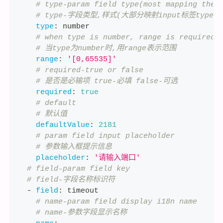
# type-param field type(most mapping the 
# type-字段类型,样式(大部分映射input标签type属
type
:
 number
# when type is number, range is required
# 当type为number时,用range表示范围
range
:
'[0,65535]'
# required-true or false
# 是否是必输项 true-必填 false-可选
required
:
true
# default
# 默认值
defaultValue
:
2181
# param field input placeholder
# 参数输入框提示信息
placeholder
:
'请输入端口'
# field-param field key
# field-字段名称标识符
-
field
:
 timeout
# name-param field display i18n name
# name-参数字段显示名称