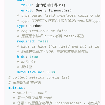
name
:
zh-CN
:
 查询超时时间(ms)
en-US
:
 Query Timeout(ms)
# type-param field type(most mapping the 
# type-字段类型,样式(大部分映射input标签type属
type
:
 number
# required-true or false
# 是否是必输项 true-必填 false-可选
required
:
false
# hide-is hide this field and put it in a
# 隐藏是隐藏这个字段，并把它放在高级布局
hide
:
true
# default
# 默认值
defaultValue
:
6000
# collect metrics config list
# 采集指标配置列表
metrics
:
# metrics - conf
# 第一个监控指标 conf
# 注意：内置监控指标有 (responseTime - 响应时间)