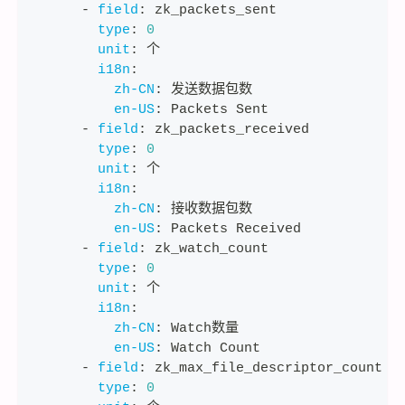
-
field
:
 zk_packets_sent
type
:
0
unit
:
 个
i18n
:
zh-CN
:
 发送数据包数
en-US
:
 Packets Sent
-
field
:
 zk_packets_received
type
:
0
unit
:
 个
i18n
:
zh-CN
:
 接收数据包数
en-US
:
 Packets Received
-
field
:
 zk_watch_count
type
:
0
unit
:
 个
i18n
:
zh-CN
:
 Watch数量
en-US
:
 Watch Count
-
field
:
 zk_max_file_descriptor_count
type
:
0