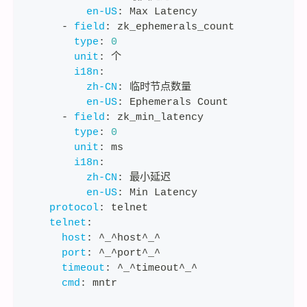
en-US
:
 Max Latency
-
field
:
 zk_ephemerals_count
type
:
0
unit
:
 个
i18n
:
zh-CN
:
 临时节点数量
en-US
:
 Ephemerals Count
-
field
:
 zk_min_latency
type
:
0
unit
:
 ms
i18n
:
zh-CN
:
 最小延迟
en-US
:
 Min Latency
protocol
:
 telnet
telnet
:
host
:
 ^_^host^_^
port
:
 ^_^port^_^
timeout
:
 ^_^timeout^_^
cmd
:
 mntr