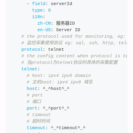
-
field
:
 serverId
type
:
0
i18n
:
zh-CN
:
 服务器ID
en-US
:
 Server ID
# the protocol used for monitoring, eg: s
# 监控采集使用协议 eg: sql, ssh, http, telnet
protocol
:
 telnet
# the config content when protocol is tel
# 当protocol为telnet协议时具体的采集配置
telnet
:
# host: ipv4 ipv6 domain
# 主机host: ipv4 ipv6 域名
host
:
 ^_^host^_^
# port
# 端口
port
:
 ^_^port^_^
# timeout
# 超时时间
timeout
:
 ^_^timeout^_^