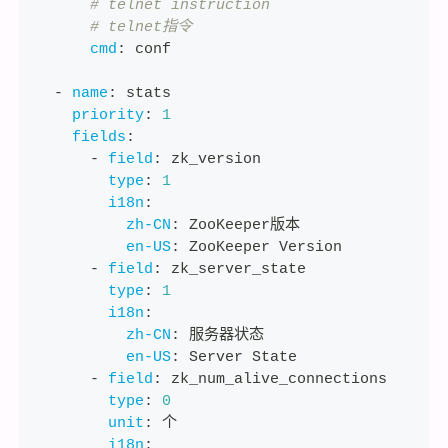
# telnet instruction
# telnet指令
cmd
:
 conf
-
name
:
 stats
priority
:
1
fields
:
-
field
:
 zk_version
type
:
1
i18n
:
zh-CN
:
 ZooKeeper版本
en-US
:
 ZooKeeper Version
-
field
:
 zk_server_state
type
:
1
i18n
:
zh-CN
:
 服务器状态
en-US
:
 Server State
-
field
:
 zk_num_alive_connections
type
:
0
unit
:
 个
i18n
: