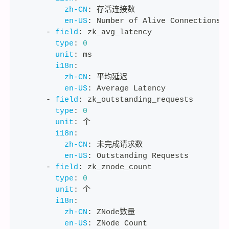
zh-CN
:
 存活连接数
en-US
:
 Number of Alive Connections
-
field
:
 zk_avg_latency
type
:
0
unit
:
 ms
i18n
:
zh-CN
:
 平均延迟
en-US
:
 Average Latency
-
field
:
 zk_outstanding_requests
type
:
0
unit
:
 个
i18n
:
zh-CN
:
 未完成请求数
en-US
:
 Outstanding Requests
-
field
:
 zk_znode_count
type
:
0
unit
:
 个
i18n
:
zh-CN
:
 ZNode数量
en-US
:
 ZNode Count