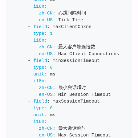
i18n
:
zh-CN
:
 心跳间隔时间
en-US
:
 Tick Time
-
field
:
 maxClientCnxns
type
:
1
i18n
:
zh-CN
:
 最大客户端连接数
en-US
:
 Max Client Connections
-
field
:
 minSessionTimeout
type
:
0
unit
:
 ms
i18n
:
zh-CN
:
 最小会话超时
en-US
:
 Min Session Timeout
-
field
:
 maxSessionTimeout
type
:
0
unit
:
 ms
i18n
:
zh-CN
:
 最大会话超时
en-US
:
 Max Session Timeout