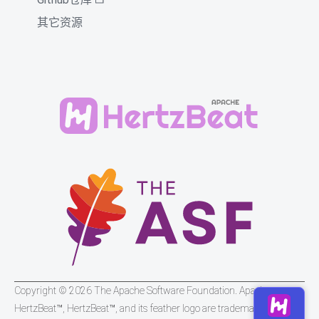
其它资源
Copyright © 2026 The Apache Software Foundation. Apache
HertzBeat™, HertzBeat™, and its feather logo are trademarks of The