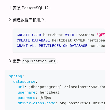
安装 PostgreSQL 12+
创建数据库和用户：
CREATE
USER
 hertzbeat 
WITH
 PASSWORD 
'强密码
CREATE
DATABASE
 hertzbeat OWNER hertzbeat
;
GRANT
ALL
PRIVILEGES
ON
DATABASE
 hertzbeat
更新
：
application.yml
spring
:
datasource
:
url
:
 jdbc
:
postgresql
:
//localhost
:
5432/her
username
:
 hertzbeat
password
:
 强密码
driver-class-name
:
 org.postgresql.Driver