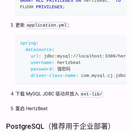
GRANT
ALL
PRIVILEGES
ON
 hertzbeat
.
*
TO
'he
FLUSH 
PRIVILEGES
;
更新
：
application.yml
spring
:
datasource
:
url
:
 jdbc
:
mysql
:
//localhost
:
3306/hertz
username
:
 hertzbeat
password
:
 强密码
driver-class-name
:
 com.mysql.cj.jdbc.D
下载 MySQL JDBC 驱动并放入
ext-lib/
重启 HertzBeat
PostgreSQL（推荐用于企业部署）