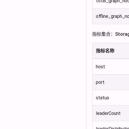
total_graph_no
offline_graph_n
指标集合：Stora
指标名称
host
port
status
leaderCount
leaderDistributi