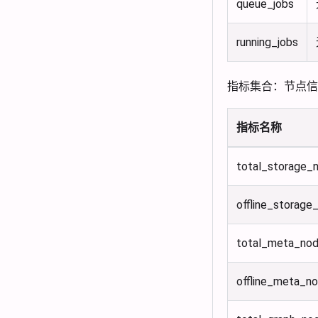
queue_jobs
running_jobs
指标集合：节点信
指标名称
total_storage_
offline_storage
total_meta_no
offline_meta_n