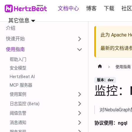
文档中心
博客
下载
社区
其它信息
介绍
此为
Apache He
快速开始
最新的文档请
使用指南
帮助入门
使用指南
安全模型
HertzBeat AI
版本：dev
MCP 服务器
监控：N
使用案例
日志监控 (Beta)
对NebulaG
阈值告警
消息通知
协议使用：ngql