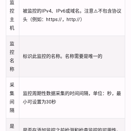
监
控
被监控的IPv4、IPv6或域名。注意⚠️不包含协议
主
头（例如：https://，http://）
机
监
控
标识此监控的名称。名称需要是唯一的
名
称
采
集
监控周期性数据采集的时间间隔，单位：秒，最
间
小可设置为30秒
隔
是
是否在添加监控之前检测和检查监控的可用性。