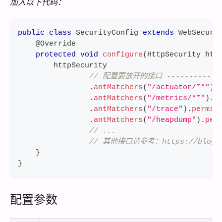
加入以下代码：
public
class
SecurityConfig
extends
WebSecuri
@Override
protected
void
configure
(
HttpSecurity
 htt
        httpSecurity
// 配置要放开的接口 --------------
.
antMatchers
(
"/actuator/**"
)
.
.
antMatchers
(
"/metrics/**"
)
.
p
.
antMatchers
(
"/trace"
)
.
permit
.
antMatchers
(
"/heapdump"
)
.
per
// ...
// 其他接口请参考：https://blog.csdn
}
}
配置参数