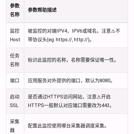
参数
参数帮助描述
名称
监控
被监控的对端IPV4，IPV6或域名。注意⚠️不
Host
带协议头(eg: https://, http://)。
任务
标识此监控的名称，名称需要保证唯一性。
名称
端口
应用服务对外提供的端口，默认为8080。
启动
是否通过HTTPS访问网站，注意⚠️开启
SSL
HTTPS一般默认对应端口需要改为443。
采集
配置此监控使用哪台采集器调度采集。
器