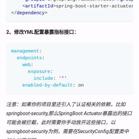
<
artifactId
>
spring-boot-starter-actuator
<
</
dependency
>
2、修改YML配置暴露指标接口：
management
:
endpoints
:
web
:
exposure
:
include
:
'*'
enabled-by-default
:
 on
注意：如果你的项目里还引入了认证相关的依赖，比如
springboot-security,那么SpringBoot Actuator暴露出的接口
可能会被拦截，此时需要你手动放开这些接口，以
springboot-security为例，需要在SecurityConfig配置类中