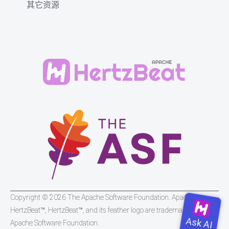
其它资源
Copyright © 2026 The Apache Software Foundation. Apache
HertzBeat™, HertzBeat™, and its feather logo are trademarks of The
Apache Software Foundation.