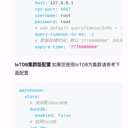
host
:
 127.0.0.1
rpc-port
:
6667
username
:
 root
password
:
 root
# use default queryTimeoutInMs = -1
query-timeout-in-ms
:
-1
# 数据存储时间：默认'7776000000'（90
expire-time
:
'7776000000'
IoTDB集群版配置
如果您使用IoTDB为集群请参考下
面配置
warehouse
:
store
:
# 关闭默认DuckDB
duckdb
:
enabled
:
false
# 启用IotDB