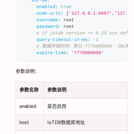
iot-db
:
enabled
:
true
node-urls
:
[
'127.0.0.1:6667'
,
'127.0.
username
:
 root
password
:
 root
# if iotdb version >= 0.13 use defau
query-timeout-in-ms
:
-1
# 数据存储时间：默认'7776000000'（90
expire-time
:
'7776000000'
参数说明：
参数名称
参数说明
enabled
是否启用
host
IoTDB数据库地址