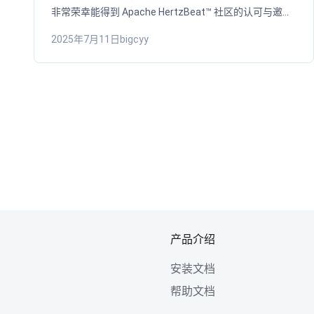
非常荣幸能得到 Apache HertzBeat™ 社区的认可与邀
请，正式成为项目的 Committer，这标志着我真正意义
2025年7月11日
bigcyy
上的开源之旅的开启！
产品介绍
安装文档
帮助文档