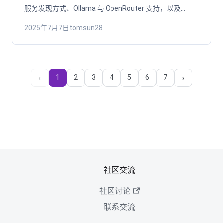
服务发现方式、Ollama 与 OpenRouter 支持，以及
macOS 监控。
2025年7月7日
tomsun28
‹
›
1
2
3
4
5
6
7
社区交流
社区讨论
联系交流