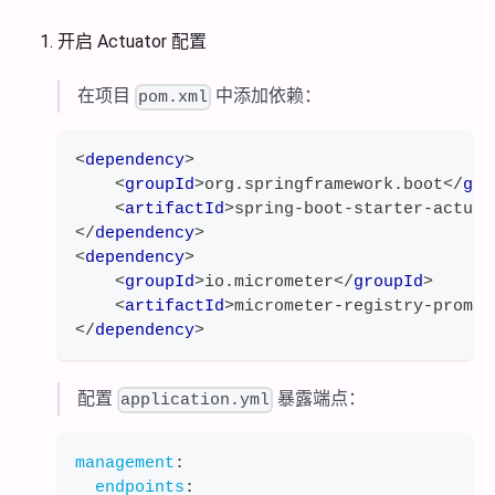
开启 Actuator 配置
在项目
中添加依赖：
pom.xml
<
dependency
>
<
groupId
>
org.springframework.boot
</
gro
<
artifactId
>
spring-boot-starter-actuat
</
dependency
>
<
dependency
>
<
groupId
>
io.micrometer
</
groupId
>
<
artifactId
>
micrometer-registry-promet
</
dependency
>
配置
暴露端点：
application.yml
management
:
endpoints
: