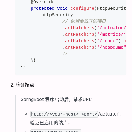
@Override
protected
void
configure
(
HttpSecurity
 
        httpSecurity
// 配置要放开的接口
.
antMatchers
(
"/actuator/**
.
antMatchers
(
"/metrics/**"
.
antMatchers
(
"/trace"
)
.
per
.
antMatchers
(
"/heapdump"
)
.
// ...
    \
}
\
}
验证端点
SpringBoot 程序启动后，请求URL:
/actuator`:
http://<your-host>:<port>
验证已启用的端点，