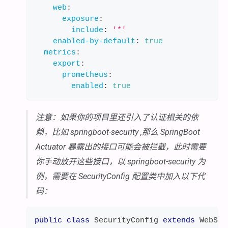
web
:
exposure
:
include
:
'*'
enabled-by-default
:
true
metrics
:
export
:
prometheus
:
enabled
:
true
注意：如果你的项目里还引入了认证相关的依
赖，比如 springboot-security ,那么 SpringBoot
Actuator 暴露出的接口可能会被拦截，此时需要
你手动放开这些接口，以 springboot-security 为
例，需要在 SecurityConfig 配置类中加入以下代
码：
public
class
SecurityConfig
extends
WebSec